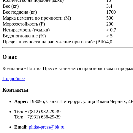
Количество на поддоне (м.кв)
10
Вес (кг)
3,4
Вес поддона (кг)
1700
Марка цемента по прочности (M)
500
Морозостойкость (F)
200
Истираемость (г/см.кв)
> 0,7
Водопоглощение (%)
> 5
Предел прочности на растяжение при изгибе (Btb)
4,0
О нас
Компания «Плитка Пресс» занимается производством и продаже
Подробнее
Контакты
Адрес:
198095, Санкт-Петербург, улица Ивана Черных, 4
Тел:
+7(812) 932-29-39
Тел:
+7(931) 636-29-39
Email:
plitka-press@bk.ru