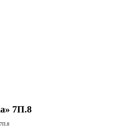
а» 7П.8
 7П.8