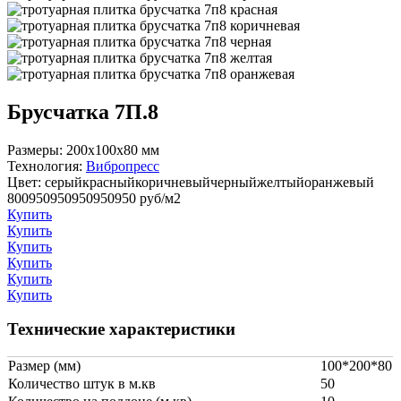
Брусчатка 7П.8
Размеры:
200x100x80 мм
Технология:
Вибропресс
Цвет:
серый
красный
коричневый
черный
желтый
оранжевый
800
950
950
950
950
950
руб/м2
Купить
Купить
Купить
Купить
Купить
Купить
Технические характеристики
Размер (мм)
100*200*80
Количество штук в м.кв
50