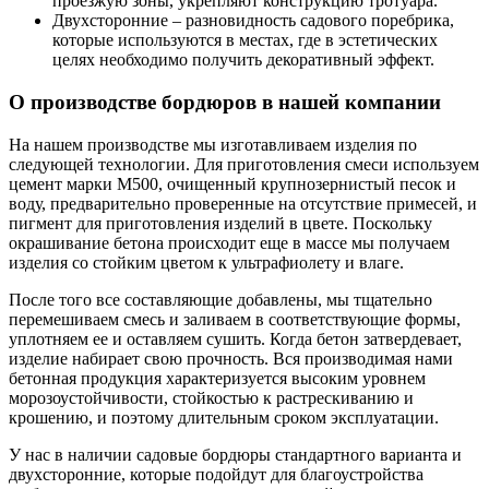
проезжую зоны, укрепляют конструкцию тротуара.
Двухсторонние – разновидность садового поребрика,
которые используются в местах, где в эстетических
целях необходимо получить декоративный эффект.
О производстве бордюров в нашей компании
На нашем производстве мы изготавливаем изделия по
следующей технологии. Для приготовления смеси используем
цемент марки М500, очищенный крупнозернистый песок и
воду, предварительно проверенные на отсутствие примесей, и
пигмент для приготовления изделий в цвете. Поскольку
окрашивание бетона происходит еще в массе мы получаем
изделия со стойким цветом к ультрафиолету и влаге.
После того все составляющие добавлены, мы тщательно
перемешиваем смесь и заливаем в соответствующие формы,
уплотняем ее и оставляем сушить. Когда бетон затвердевает,
изделие набирает свою прочность. Вся производимая нами
бетонная продукция характеризуется высоким уровнем
морозоустойчивости, стойкостью к растрескиванию и
крошению, и поэтому длительным сроком эксплуатации.
У нас в наличии садовые бордюры стандартного варианта и
двухсторонние, которые подойдут для благоустройства