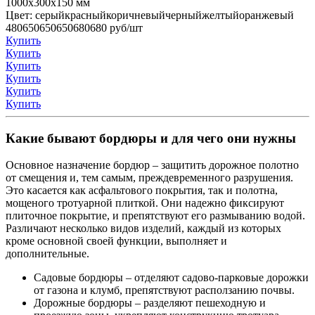
1000x300x150 мм
Цвет:
серый
красный
коричневый
черный
желтый
оранжевый
480
650
650
650
680
680
руб/шт
Купить
Купить
Купить
Купить
Купить
Купить
Какие бывают бордюры и для чего они нужны
Основное назначение бордюр – защитить дорожное полотно
от смещения и, тем самым, преждевременного разрушения.
Это касается как асфальтового покрытия, так и полотна,
мощеного тротуарной плиткой. Они надежно фиксируют
плиточное покрытие, и препятствуют его размыванию водой.
Различают несколько видов изделий, каждый из которых
кроме основной своей функции, выполняет и
дополнительные.
Садовые бордюры – отделяют садово-парковые дорожки
от газона и клумб, препятствуют расползанию почвы.
Дорожные бордюры – разделяют пешеходную и